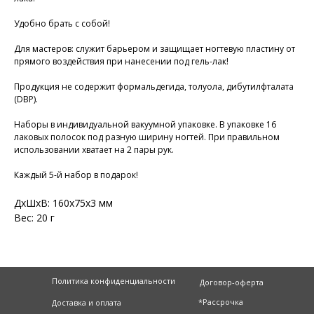
Удобно брать с собой!
Для мастеров: служит барьером и защищает ногтевую пластину от
прямого воздействия при нанесении под гель-лак!
Продукция не содержит формальдегида, толуола, дибутилфталата
(DBP).
Наборы в индивидуальной вакуумной упаковке. В упаковке 16
лаковых полосок под разную ширину ногтей. При правильном
использовании хватает на 2 пары рук.
Каждый 5-й набор в подарок!
ДxШxВ: 160x75x3 мм
Вес: 20 г
Политика конфиденциальности
Договор-оферта
*Рассрочка
Доставка и оплата