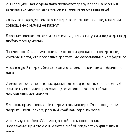
Инновационная форма лака позволяет сразу после нанесения
заниматься своими делами, он не течёт и не смазывается!
Отлично подходят тем, кто не переносит запах лака, ведь плёнки
совершенно ничем не пахнут!
Лаковые пленки тонкие и эластичные, легко тянутся и подходят под
любую форму ногтей!
За счет своей эластичности и плотности держат поврежденные,
хрупкие ногти, что позволяет срастить их максимально комфортно!
Носятся до 2 недель без сколов и отслоек, в отличие от обычного
лака!
Имеют множество готовых дизайнов от однотонных до сложных!
Вам не нужно уметь рисовать, достаточно просто выбрать
понравившийся набор!
Легкость применения! Не надо искать мастера. Это проще, чем
покрыть ногти лаком, ровный край вам гарантирован!
Используются без UV-лампы, а стойкость сопоставима с
шеллаками! При этом снимаются любой жидкостью для снятия
лака!