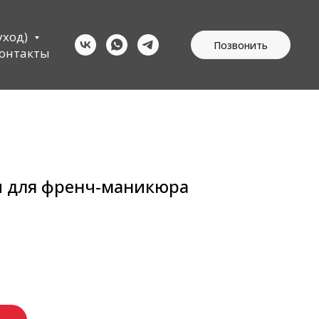
уход)
Позвонить
онтакты
и для френч-маникюра