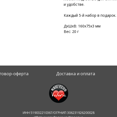
и удобстве.
Каждый 5-й набор в подарок.
ДxШxВ: 160x75x3 мм
Вес: 20 г
говор-оферта
Доставка и оплата
ИНН 519032210367/ОГРНИП 306231926200028