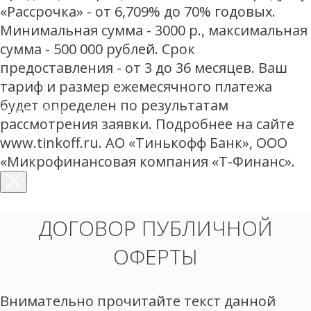
«Рассрочка» - от 6,709% до 70% годовых.
Минимальная сумма - 3000 р., максимальная
сумма - 500 000 рублей. Срок
предоставления - от 3 до 36 месяцев. Ваш
Политика конфиденциальности
Доставка и оплата
тариф и размер ежемесячного платежа
Возврат и обмен
*Рассрочка
будет определен по результатам
Договор-оферта
рассмотрения заявки. Подробнее на сайте
ИНН 519032210367/ОГРНИП 306231926200028
ИП Ушакова Валерия Игоревна
www.tinkoff.ru. АО «Тинькофф Банк», ООО
тел.
+79113238917
shkolalera@mail.ru
«Микрофинансовая компания «Т-Финанс».
ДОГОВОР ПУБЛИЧНОЙ
ОФЕРТЫ
Внимательно прочитайте текст данной