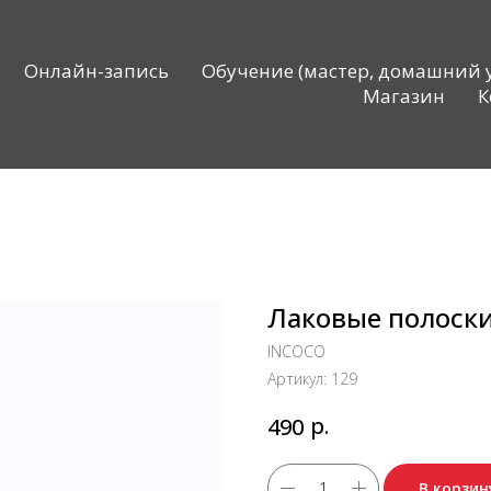
Онлайн-запись
Обучение (мастер, домашний 
Магазин
К
Лаковые полоски 
INCOCO
Артикул:
129
р.
490
В корзин