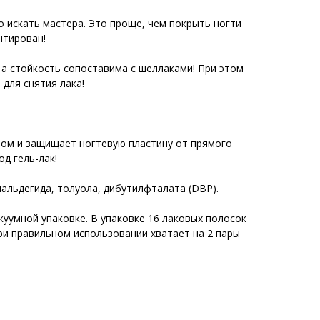
о искать мастера. Это проще, чем покрыть ногти
нтирован!
 а стойкость сопоставима с шеллаками! При этом
для снятия лака!
ром и защищает ногтевую пластину от прямого
д гель-лак!
альдегида, толуола, дибутилфталата (DBP).
уумной упаковке. В упаковке 16 лаковых полосок
ри правильном использовании хватает на 2 пары