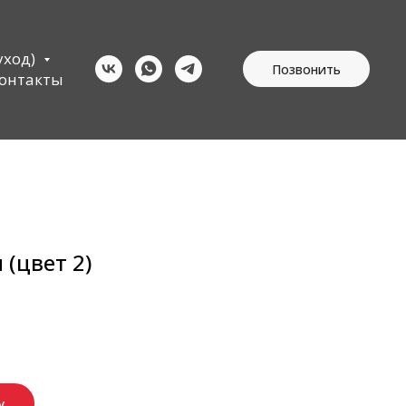
уход)
Позвонить
онтакты
(цвет 2)
у